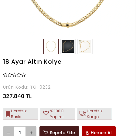
18 Ayar Altın Kolye
Ürün Kodu:
TG-0232
327.840 TL
Ücretsiz
% 100 El
Ücretsiz
Baskı
Yapımı
Kargo
Sepete Ekle
Hemen Al