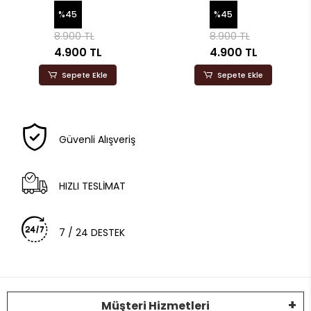
%45
%45
8.900 TL
8.900 TL
4.900 TL
4.900 TL
Sepete Ekle
Sepete Ekle
Güvenli Alışveriş
HIZLI TESLİMAT
7 / 24 DESTEK
Müşteri Hizmetleri