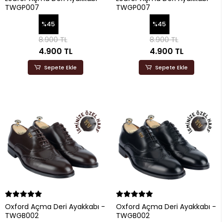
TWGP007
TWGP007
%45
%45
8.900 TL
8.900 TL
4.900 TL
4.900 TL
Sepete Ekle
Sepete Ekle
Oxford Açma Deri Ayakkabı -
Oxford Açma Deri Ayakkabı -
TWGB002
TWGB002