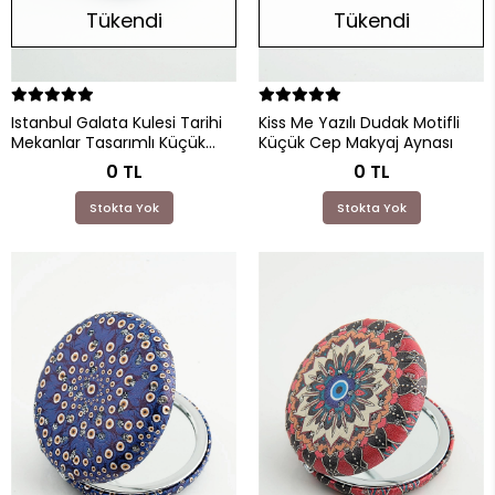
Tükendi
Tükendi
Istanbul Galata Kulesi Tarihi
Kiss Me Yazılı Dudak Motifli
Mekanlar Tasarımlı Küçük
Küçük Cep Makyaj Aynası
Cep Makyaj Aynası
0 TL
0 TL
Stokta Yok
Stokta Yok