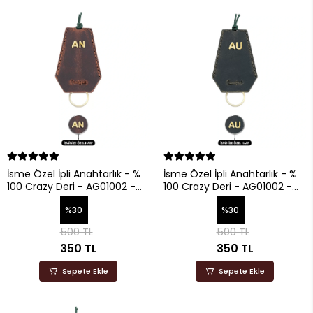
İsme Özel İpli Anahtarlık - %
İsme Özel İpli Anahtarlık - %
100 Crazy Deri - AG01002 -
100 Crazy Deri - AG01002 -
Kahverengi
Haki
%30
%30
500 TL
500 TL
350 TL
350 TL
Sepete Ekle
Sepete Ekle