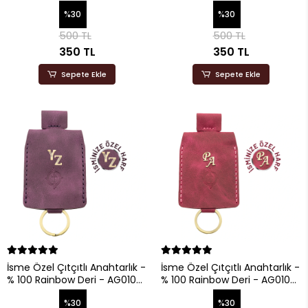
- Saks Mavisi
- Hardal Sarısı
%30
%30
500 TL
500 TL
350 TL
350 TL
Sepete Ekle
Sepete Ekle
İsme Özel Çıtçıtlı Anahtarlık -
İsme Özel Çıtçıtlı Anahtarlık -
% 100 Rainbow Deri - AG01001
% 100 Rainbow Deri - AG01001
- Mor
- Fuşya
%30
%30