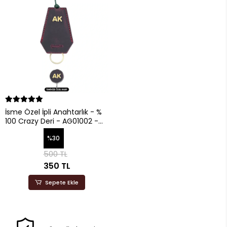
İsme Özel İpli Anahtarlık - %
100 Crazy Deri - AG01002 -
Bordo
%30
500 TL
350 TL
Sepete Ekle