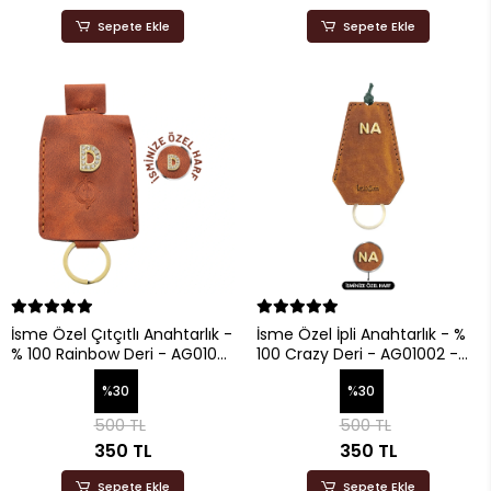
Sepete Ekle
Sepete Ekle
İsme Özel Çıtçıtlı Anahtarlık -
İsme Özel İpli Anahtarlık - %
% 100 Rainbow Deri - AG01001
100 Crazy Deri - AG01002 -
- Tobacco
Taba
%30
%30
500 TL
500 TL
350 TL
350 TL
Sepete Ekle
Sepete Ekle