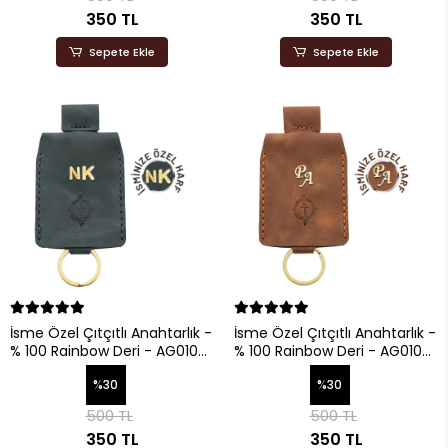
350 TL
350 TL
Sepete Ekle
Sepete Ekle
İsme Özel Çıtçıtlı Anahtarlık -
İsme Özel Çıtçıtlı Anahtarlık -
% 100 Rainbow Deri - AG01001
% 100 Rainbow Deri - AG01001
- Lacivert
- Kahverengi
%30
%30
500 TL
500 TL
350 TL
350 TL