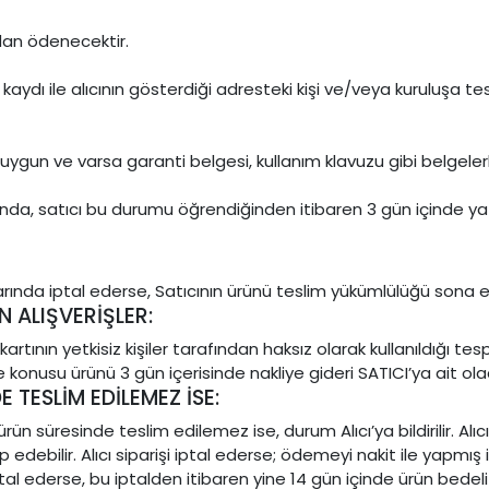
ndan ödenecektir.
ydı ile alıcının gösterdiği adresteki kişi ve/veya kuruluşa tesli
ere uygun ve varsa garanti belgesi, kullanım klavuzu gibi belgel
da, satıcı bu durumu öğrendiğinden itibaren 3 gün içinde yazı
arında iptal ederse, Satıcının ürünü teslim yükümlülüğü sona e
N ALIŞVERİŞLER:
rtının yetkisiz kişiler tarafından haksız olarak kullanıldığı tesp
e konusu ürünü 3 gün içerisinde nakliye gideri SATICI’ya ait o
TESLİM EDİLEMEZ İSE:
üresinde teslim edilemez ise, durum Alıcı’ya bildirilir. Alıcı, s
debilir. Alıcı siparişi iptal ederse; ödemeyi nakit ile yapmış
iptal ederse, bu iptalden itibaren yine 14 gün içinde ürün bede