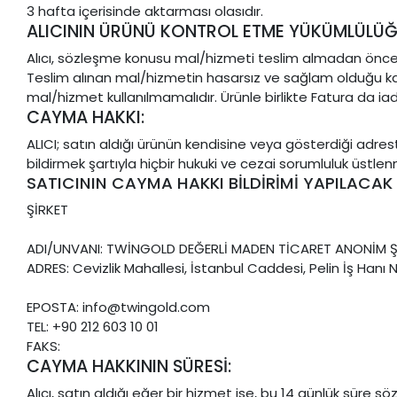
3 hafta içerisinde aktarması olasıdır.
ALICININ ÜRÜNÜ KONTROL ETME YÜKÜMLÜLÜĞ
Alıcı, sözleşme konusu mal/hizmeti teslim almadan önce mu
Teslim alınan mal/hizmetin hasarsız ve sağlam olduğu ka
mal/hizmet kullanılmamalıdır. Ürünle birlikte Fatura da iad
CAYMA HAKKI:
ALICI; satın aldığı ürünün kendisine veya gösterdiği adreste
bildirmek şartıyla hiçbir hukuki ve cezai sorumluluk üst
SATICININ CAYMA HAKKI BİLDİRİMİ YAPILACAK İL
ŞİRKET
ADI/UNVANI: TWİNGOLD DEĞERLİ MADEN TİCARET ANONİM Ş
ADRES: Cevizlik Mahallesi, İstanbul Caddesi, Pelin İş Hanı 
EPOSTA: info@twingold.com
TEL: +90 212 603 10 01
FAKS:
CAYMA HAKKININ SÜRESİ:
Alıcı, satın aldığı eğer bir hizmet ise, bu 14 günlük süre