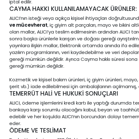
iptal edilir.
CAYMA HAKKI KULLANILAMAYACAK ÜRÜNLER:
ALICI’nın isteği veya açıkça kişisel ihtiyaçları doğrultu
ve mücevherat
, iç giyim alt parçaları, mayo ve bikini 
olan mallar, ALICI’ya teslim edilmesinin ardından ALICI ta
sonra başka ürünlerle karışan ve doğası gereği ayrıştırı
yayınlara ilişkin mallar, Elektronik ortamda anında ifa edil
yazılım programlarının, veri kaydedebilme ve veri depolam
gereği mümkün değildir. Ayrıca Cayma hakkı süresi sona e
gereği mümkün değildir.
Kozmetik ve kişisel bakım ürünleri, iç giyim ürünleri, mayo,
şerit vb.) iade edilebilmesi için ambalajlarının açılmamı
TEMERRÜT HALİ VE HUKUKİ SONUÇLARI
ALICI, ödeme işlemlerini kredi kartı ile yaptığı durumda 
bankaya karşı sorumlu olacağını kabul, beyan ve taahhüt e
edebilir ve her koşulda ALICI’nın borcundan dolayı temerr
eder.
ÖDEME VE TESLİMAT