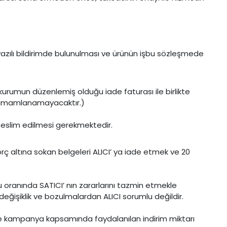
 yazılı bildirimde bulunulması ve ürünün işbu sözleşmede
 kurumun düzenlemiş olduğu iade faturası ile birlikte
e tamamlanamayacaktır.)
k teslim edilmesi gerekmektedir.
rç altına sokan belgeleri ALICI’ ya iade etmek ve 20
 oranında SATICI’ nın zararlarını tazmin etmekle
ğişiklik ve bozulmalardan ALICI sorumlu değildir.
de kampanya kapsamında faydalanılan indirim miktarı