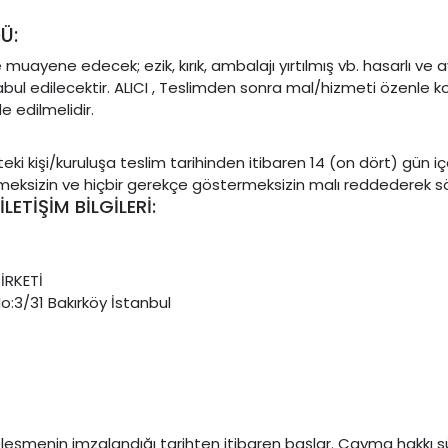
Ü:
ayene edecek; ezik, kırık, ambalajı yırtılmış vb. hasarlı ve a
bul edilecektir. ALICI , Teslimden sonra mal/hizmeti özenle 
e edilmelidir.
ki kişi/kuruluşa teslim tarihinden itibaren 14 (on dört) gün içe
lenmeksizin ve hiçbir gerekçe göstermeksizin malı reddederek s
ETİŞİM BİLGİLERİ:
İRKETİ
No:3/31 Bakırköy İstanbul
 sözleşmenin imzalandığı tarihten itibaren başlar. Cayma hakkı