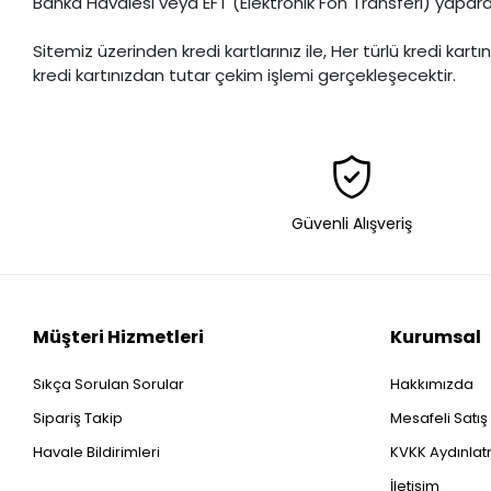
Banka Havalesi veya EFT (Elektronik Fon Transferi) yaparak, ....
Sitemiz üzerinden kredi kartlarınız ile, Her türlü kredi ka
kredi kartınızdan tutar çekim işlemi gerçekleşecektir.
Güvenli Alışveriş
Müşteri Hizmetleri
Kurumsal
Sıkça Sorulan Sorular
Hakkımızda
Sipariş Takip
Mesafeli Satı
Havale Bildirimleri
KVKK Aydınlatm
İletişim