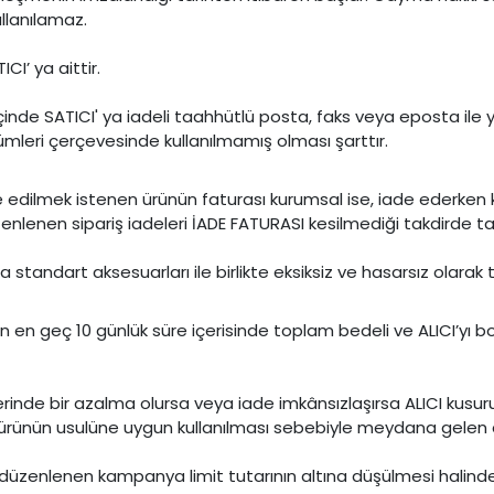
llanılamaz.
I’ ya aittir.
içinde SATICI' ya iadeli taahhütlü posta, faks veya eposta ile
leri çerçevesinde kullanılmamış olması şarttır.
ade edilmek istenen ürünün faturası kurumsal ise, iade ederken
enlenen sipariş iadeleri İADE FATURASI kesilmediği takdird
a standart aksesuarları ile birlikte eksiksiz ve hasarsız olara
n en geç 10 günlük süre içerisinde toplam bedeli ve ALICI’yı bo
inde bir azalma olursa veya iade imkânsızlaşırsa ALICI kusuru
ürünün usulüne uygun kullanılması sebebiyle meydana gelen de
 düzenlenen kampanya limit tutarının altına düşülmesi halin