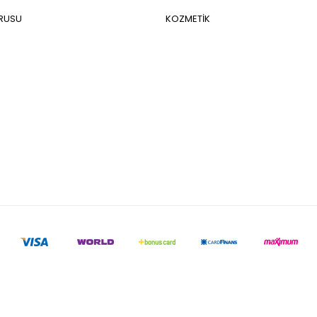
URUSU
KOZMETİK
Tüm bilgileriniz 256bit SSL Sertifikası ile korunmaktadır.
© 2022
Tüm Hakları Saklıdır