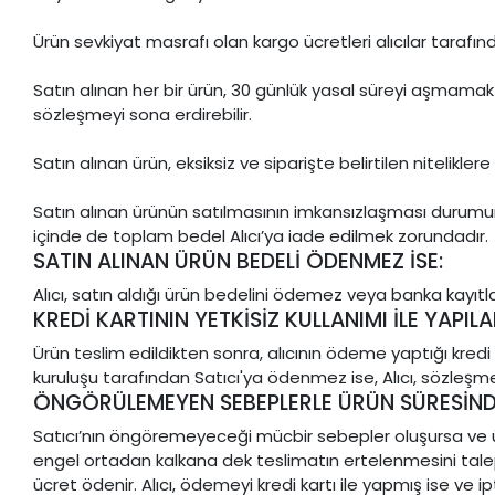
Ürün sevkiyat masrafı olan kargo ücretleri alıcılar tarafı
Satın alınan her bir ürün, 30 günlük yasal süreyi aşmamak ka
sözleşmeyi sona erdirebilir.
Satın alınan ürün, eksiksiz ve siparişte belirtilen nitelikl
Satın alınan ürünün satılmasının imkansızlaşması durumun
içinde de toplam bedel Alıcı’ya iade edilmek zorundadır.
SATIN ALINAN ÜRÜN BEDELİ ÖDENMEZ İSE:
Alıcı, satın aldığı ürün bedelini ödemez veya banka kayıtl
KREDİ KARTININ YETKİSİZ KULLANIMI İLE YAPILA
Ürün teslim edildikten sonra, alıcının ödeme yaptığı kredi ka
kuruluşu tarafından Satıcı'ya ödenmez ise, Alıcı, sözleşm
ÖNGÖRÜLEMEYEN SEBEPLERLE ÜRÜN SÜRESİNDE 
Satıcı’nın öngöremeyeceği mücbir sebepler oluşursa ve ürün s
engel ortadan kalkana dek teslimatın ertelenmesini talep e
ücret ödenir. Alıcı, ödemeyi kredi kartı ile yapmış ise ve 