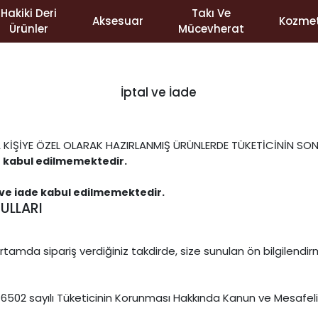
Hakiki Deri
Takı Ve
Aksesuar
Kozmet
Ürünler
Mücevherat
İptal ve İade
 KİŞİYE ÖZEL OLARAK HAZIRLANMIŞ ÜRÜNLERDE TÜKETİCİNİN S
de kabul edilmemektedir.
l ve iade kabul edilmemektedir.
ULLARI
tamda sipariş verdiğiniz takdirde, size sunulan ön bilgilend
i olarak 6502 sayılı Tüketicinin Korunması Hakkında Kanun ve Mesa