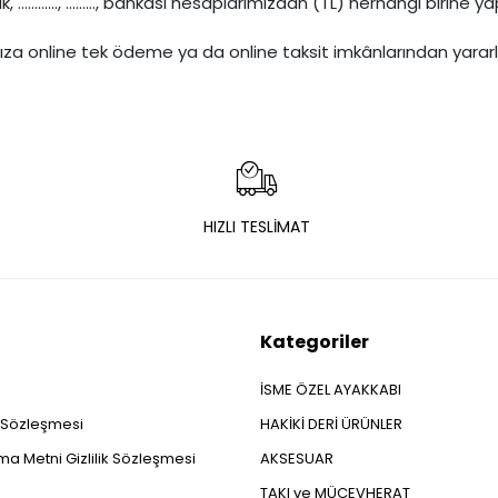
........, ........., bankası hesaplarımızdan (TL) herhangi birine yap
rtınıza online tek ödeme ya da online taksit imkânlarından yarar
HIZLI TESLİMAT
Kategoriler
İSME ÖZEL AYAKKABI
ş Sözleşmesi
HAKİKİ DERİ ÜRÜNLER
a Metni Gizlilik Sözleşmesi
AKSESUAR
TAKI ve MÜCEVHERAT