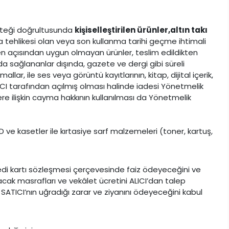
 isteği doğrultusunda
kişiselleştirilen ürünler,
altın takı
lma tehlikesi olan veya son kullanma tarihi geçme ihtimali
jyen açısından uygun olmayan ürünler, teslim edildikten
 sağlananlar dışında, gazete ve dergi gibi süreli
ar, ile ses veya görüntü kayıtlarının, kitap, dijital içerik,
ICI tarafından açılmış olması halinde iadesi Yönetmelik
e ilişkin cayma hakkının kullanılması da Yönetmelik
CD ve kasetler ile kırtasiye sarf malzemeleri (toner, kartuş,
kredi kartı sözleşmesi çerçevesinde faiz ödeyeceğini ve
cak masrafları ve vekâlet ücretini ALICI’dan talep
SATICI’nın uğradığı zarar ve ziyanını ödeyeceğini kabul