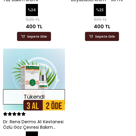
%24
%23
529 TL
519 TL
400 TL
400 TL
Sepete Ekle
Sepete Ekle
Tükendi
Dr. Rena Dermo At Kestanesi
Özlü Göz Çevresi Bakım
Kremi - 20 ml