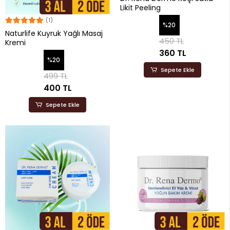
Likit Peeling
(1)
%20
Naturlife Kuyruk Yağlı Masaj
450 TL
Kremi
360 TL
%20
Sepete Ekle
499 TL
400 TL
Sepete Ekle