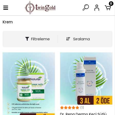
0
Krem
Filtreleme
Sıralama
(1)
Dr. Rena Dermo Keçi Sütlü