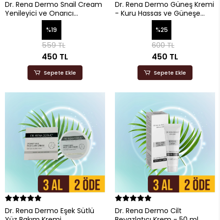
Dr. Rena Dermo Snail Cream
Dr. Rena Dermo Güneş Kremi
Yenileyici ve Onarıcı
- Kuru Hassas ve Güneşe
(Salyangoz Kremi) - 50 ml
Karşı Tolerensı Olmayan
%19
%25
Ciltler - 100 ml
559 TL
600 TL
450 TL
450 TL
Sepete Ekle
Sepete Ekle
Dr. Rena Dermo Eşek Sütlü
Dr. Rena Dermo Cilt
Yüz Bakım Kremi
Beyazlatıcı Krem - 50 ml