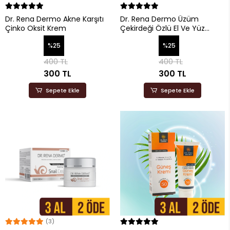
Dr. Rena Dermo Akne Karşıtı
Dr. Rena Dermo Üzüm
Çinko Oksit Krem
Çekirdeği Özlü El Ve Yüz
Kremi - 250 ml
%25
%25
400 TL
400 TL
300 TL
300 TL
Sepete Ekle
Sepete Ekle
(3)