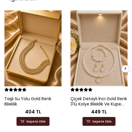
Taşlı Su Yolu Gold Renk
Çiçek Detaylı İnci Gold Renk
Bileklik
3'lü Kolye Bileklik Ve Küpe
Seti
404 TL
449 TL
Sepete Ekle
Sepete Ekle