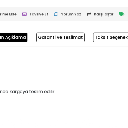
rime Ekle
Tavsiye Et
Yorum Yaz
Karşılaştır
ün Açıklama
Garanti ve Teslimat
Taksit Seçenekl
inde kargoya teslim edilir