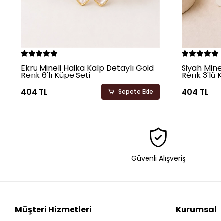
Ekru Mineli Halka Kalp Detaylı Gold
Siyah Mine
Renk 6'lı Küpe Seti
Renk 3'lü 
404 TL
404 TL
Sepete Ekle
Güvenli Alışveriş
Müşteri Hizmetleri
Kurumsal