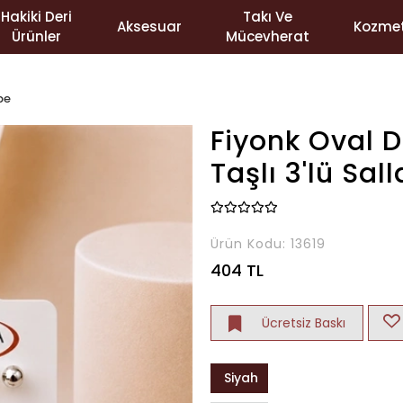
Hakiki Deri
Takı Ve
Aksesuar
Kozmet
Ürünler
Mücevherat
pe
Fiyonk Oval D
Taşlı 3'lü Sal
Ürün Kodu:
13619
404 TL
Ücretsiz Baskı
Siyah