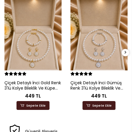
Çiçek Detaylı İnci Gold Renk
Çiçek Detaylı İnci Gümüş
3'lü Kolye Bileklik Ve Küpe
Renk 3'lü Kolye Bileklik Ve
Seti
Küpe Seti
449 TL
449 TL
Sepete Ekle
Sepete Ekle
Güvenli Alışveriş