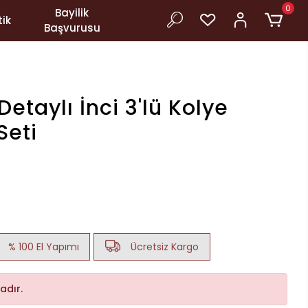
0
Bayilik
ik
Başvurusu
etaylı İnci 3'lü Kolye
Seti
% 100 El Yapımı
Ücretsiz Kargo
adır.