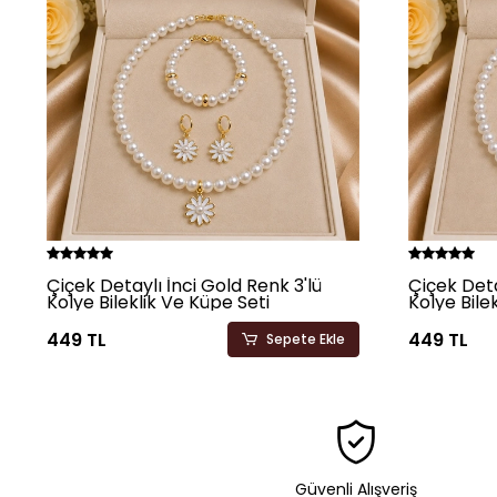
Çiçek Detaylı İnci Gold Renk 3'lü
Çiçek Deta
Kolye Bileklik Ve Küpe Seti
Kolye Bile
449 TL
449 TL
Sepete Ekle
Güvenli Alışveriş