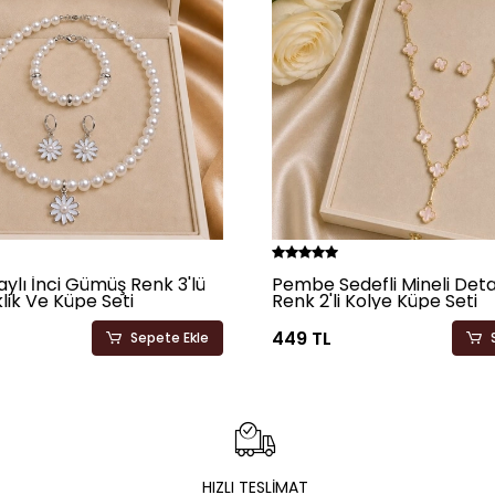
ylı İnci Gümüş Renk 3'lü
Pembe Sedefli Mineli Deta
klik Ve Küpe Seti
Renk 2'li Kolye Küpe Seti
449 TL
Sepete Ekle
HIZLI TESLİMAT