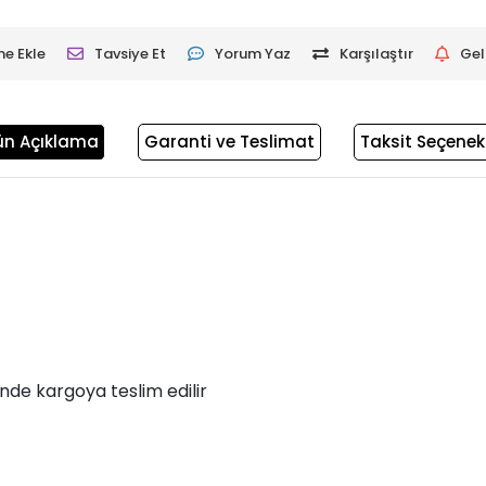
me Ekle
Tavsiye Et
Yorum Yaz
Karşılaştır
Gel
ün Açıklama
Garanti ve Teslimat
Taksit Seçenekl
inde kargoya teslim edilir