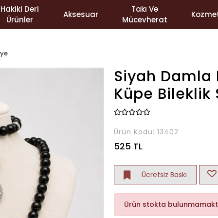
Hakiki Deri
Takı Ve
Aksesuar
Kozmet
Ürünler
Mücevherat
lye
Siyah Damla D
Küpe Bileklik 
Ürün Kodu:
13402
525 TL
Ücretsiz Baskı
Ürün stokta bulunmamakt