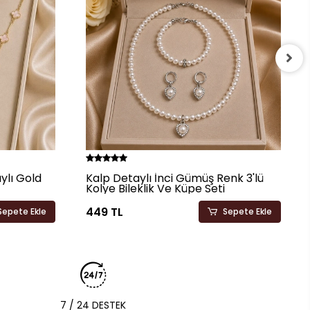
ylı Gold
Kalp Detaylı İnci Gümüş Renk 3'lü
Kolye Bileklik Ve Küpe Seti
449 TL
Sepete Ekle
Sepete Ekle
7 / 24 DESTEK