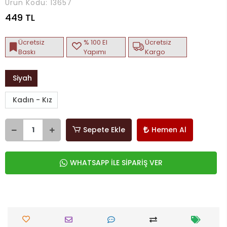
Ürün Kodu:
13657
449 TL
Ücretsiz
% 100 El
Ücretsiz
Baskı
Yapımı
Kargo
Siyah
Kadın - Kız
Sepete Ekle
Hemen Al
WHATSAPP İLE SİPARİŞ VER