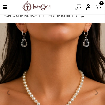
0
TAKI ve MÜCEVHERAT
BÜJİTERİ ÜRÜNLERİ
Kolye