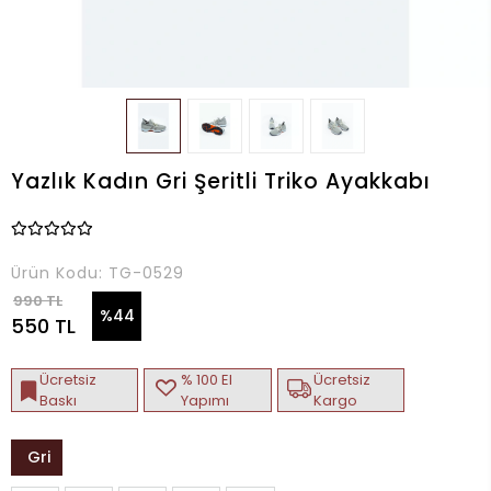
Yazlık Kadın Gri Şeritli Triko Ayakkabı
Ürün Kodu:
TG-0529
990 TL
%44
550 TL
Ücretsiz
% 100 El
Ücretsiz
Baskı
Yapımı
Kargo
Gri