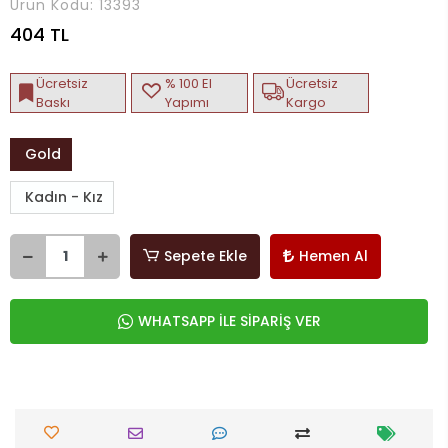
Ürün Kodu:
13393
404 TL
Ücretsiz
% 100 El
Ücretsiz
Baskı
Yapımı
Kargo
Gold
Kadın - Kız
Sepete Ekle
Hemen Al
WHATSAPP İLE SİPARİŞ VER