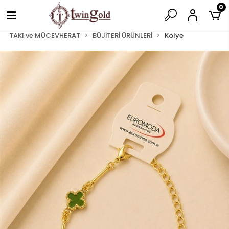
0
TAKI ve MÜCEVHERAT
BÜJİTERİ ÜRÜNLERİ
Kolye