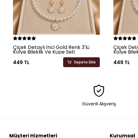
Çiçek Detaylı İnci Gold Renk 3'lü
Çiçek Deta
Kolye Bileklik Ve Küpe Seti
Kolye Bile
449 TL
449 TL
Sepete Ekle
Güvenli Alışveriş
Müşteri Hizmetleri
Kurumsal