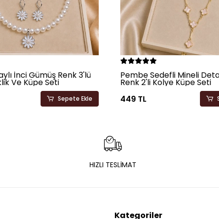
ylı İnci Gümüş Renk 3'lü
Pembe Sedefli Mineli Deta
klik Ve Küpe Seti
Renk 2'li Kolye Küpe Seti
449 TL
Sepete Ekle
HIZLI TESLİMAT
Kategoriler