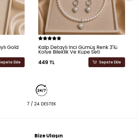
ylı Gold
Kalp Detaylı İnci Gümüş Renk 3'lü
Kolye Bileklik Ve Küpe Seti
449 TL
Sepete Ekle
Sepete Ekle
7 / 24 DESTEK
Bize Ulaşın