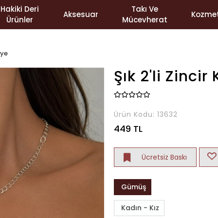
Hakiki Deri
Takı Ve
Aksesuar
Kozmet
Ürünler
Mücevherat
lye
Şık 2'li Zincir
Ürün Kodu:
13632
449 TL
Ücretsiz Baskı
Gümüş
Kadın - Kız