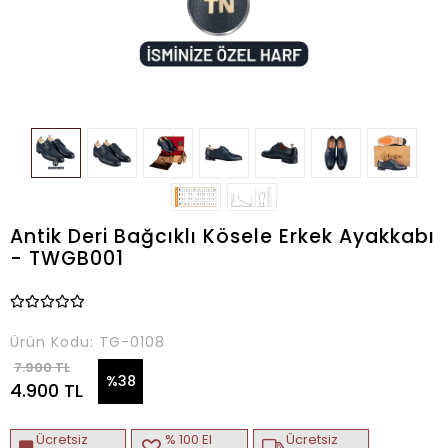
Antik Deri Bağcıklı Kösele Erkek Ayakkabı
- TWGB001
Ürün Kodu:
TG-0108
7.900 TL
%38
4.900 TL
Ücretsiz
% 100 El
Ücretsiz