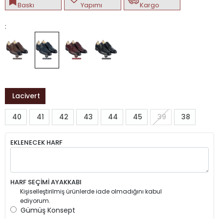
Baskı
Yapımı
Kargo
:
Lacivert
40
41
42
43
44
45
39
38
EKLENECEK HARF
HARF SEÇİMİ AYAKKABI
Kişiselleştirilmiş ürünlerde iade olmadığını kabul
ediyorum.
Gümüş Konsept