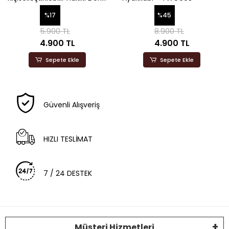
Real College Loafer Erkek
%17
%45
Ayakkabısı Siyah
5.900 TL
8.900 TL
4.900 TL
4.900 TL
Sepete Ekle
Sepete Ekle
Güvenli Alışveriş
HIZLI TESLİMAT
7 / 24 DESTEK
Müşteri Hizmetleri