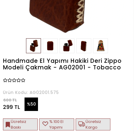
Handmade El Yapımı Hakiki Deri Zippo
Modeli Çakmak - AG02001 - Tobacco
Ürün Kodu:
AG02001.575
600 TL
%50
299 TL
Ücretsiz
% 100 El
Ücretsiz
Baskı
Yapımı
Kargo