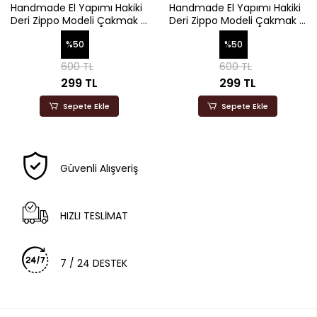
Handmade El Yapımı Hakiki
Handmade El Yapımı Hakiki
Deri Zippo Modeli Çakmak -
Deri Zippo Modeli Çakmak -
AG02001 - Lacivert
AG02001 - Petrol Yeşili
%50
%50
600 TL
600 TL
299 TL
299 TL
Sepete Ekle
Sepete Ekle
Güvenli Alışveriş
HIZLI TESLİMAT
7 / 24 DESTEK