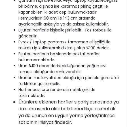
Çantanın içinde evrak veya laptop koyabileceğiniz
bir bölme, dışında ise kararmaz pirinç çıtçıt ile
kapanabilen iki adet cep bulunmaktadır.
Fermuarlıdır. 68 cm ile 143 cm arasında
ayarlanabilir askısıyla ya da askısız kullanılabilir.
Bijuteri harflerle kişiselleştirilebilir. Toz torbası ile
gönderilir.
Evrak / Laptop çantamız
tamamen el işçiliği ile
mumlu ip kullanılarak dikilmiş olup %100 deridir.
Bijuteri harflerin bazılarında noktalı harfler
bulunmamaktadır.
Ürün %100 dana derisi olduğundan yoğun sıvı
teması olduğunda renk verebilir.
Ürünün materyali deri olduğu için görsele göre ufak
farklılıklar gösterebilir.
Harfler bazı ürünler de asimetrik şekilde
takılmaktadır.
Ürünlere eklenen harfler sipariş esnasında ya
da sonrasında aksi belirtilmedikçe asimetrik
ya da ürünün en uygun yerine yerleştirilmesi
satıcının inisiyatifindedir.