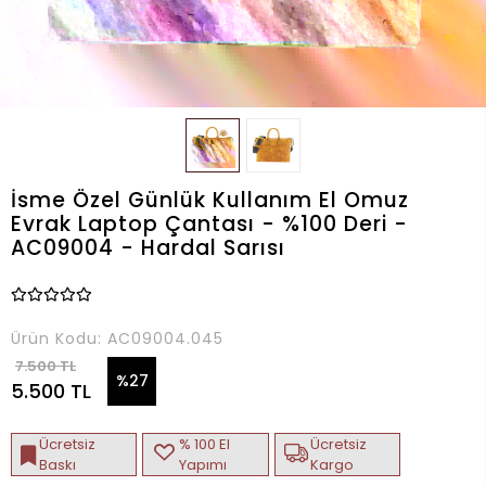
İsme Özel Günlük Kullanım El Omuz
Evrak Laptop Çantası - %100 Deri -
AC09004 - Hardal Sarısı
Ürün Kodu:
AC09004.045
7.500 TL
%27
5.500 TL
Ücretsiz
% 100 El
Ücretsiz
Baskı
Yapımı
Kargo