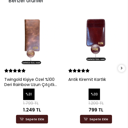
Benzer Ürünler
Twingold Kişiye Özel %100
Antik Kiremit Kartlık
Deri Rainbow Uzun Çıtçıtlı
Cüzdan
%31
%33
1.799 TL
1.200 TL
1.249 TL
799 TL
Sepete Ekle
Sepete Ekle