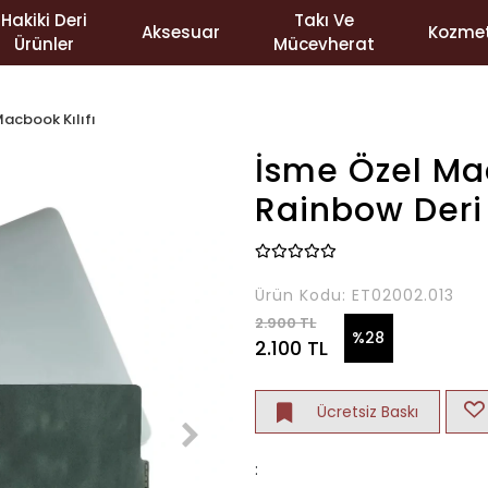
Hakiki Deri
Takı Ve
Aksesuar
Kozmet
Ürünler
Mücevherat
acbook Kılıfı
İsme Özel Mac
Rainbow Deri
Ürün Kodu:
ET02002.013
2.900 TL
%28
2.100 TL
Ücretsiz Baskı
: