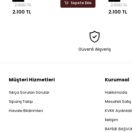
Sepete Ekle
2.900 TL
2.900 TL
2.100 TL
2.100 TL
Güvenli Alışveriş
Müşteri Hizmetleri
Kurumsal
Sıkça Sorulan Sorular
Hakkımızda
Sipariş Takip
Mesafeli Satı
Havale Bildirimleri
KVKK Aydınlatm
İletişim
BAYİLİK BAŞV