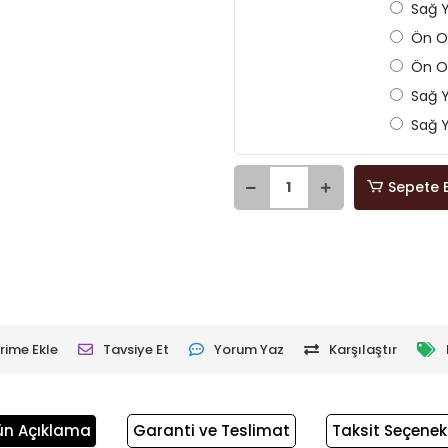
Sağ Y
Ön Or
Ön Ort
Sağ Y
Sağ Ya
Sepete 
rime Ekle
Tavsiye Et
Yorum Yaz
Karşılaştır
ün Açıklama
Garanti ve Teslimat
Taksit Seçenekl