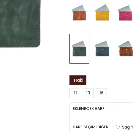
Haki
11
13
16
EKLENECEK HARF
HARF SEÇİMİ DİĞER
Sağ Ya