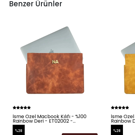
Benzer Ürünler
İsme Özel Macbook Kılıfı - %100
İsme Özel 
Rainbow Deri - ET02002 -
Rainbow D
Tobacco
Sarısı
%28
%28