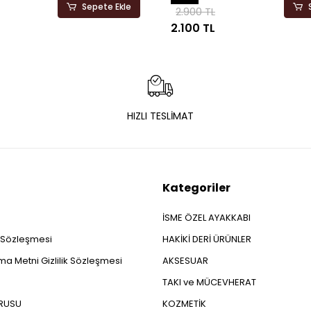
Sepete Ekle
2.900 TL
2.100 TL
HIZLI TESLİMAT
Kategoriler
İSME ÖZEL AYAKKABI
ş Sözleşmesi
HAKİKİ DERİ ÜRÜNLER
a Metni Gizlilik Sözleşmesi
AKSESUAR
TAKI ve MÜCEVHERAT
URUSU
KOZMETİK