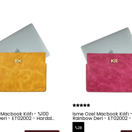
Macbook Kılıfı - %100
İsme Özel Macbook Kılıfı 
eri - ET02002 - Hardal
Rainbow Deri - ET02002 -
%28