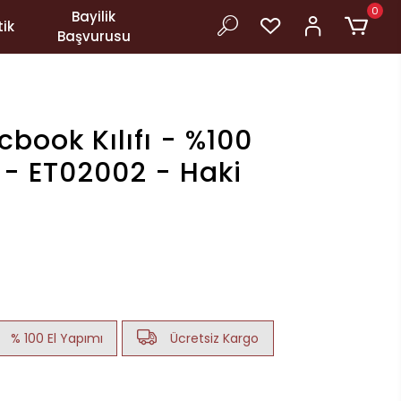
0
Bayilik
ik
Başvurusu
book Kılıfı - %100
 - ET02002 - Haki
% 100 El Yapımı
Ücretsiz Kargo