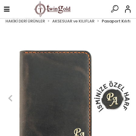
HAKİKİ DERİ ÜRÜNLER
AKSESUAR ve KILIFLAR
Pasaport Kılıfı