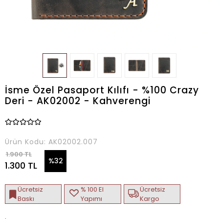
İsme Özel Pasaport Kılıfı - %100 Crazy
Deri - AK02002 - Kahverengi
Ürün Kodu:
AK02002.007
1.900 TL
%32
1.300 TL
Ücretsiz
% 100 El
Ücretsiz
Baskı
Yapımı
Kargo