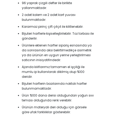
96 yaprak çizgili defter ile birlikte
yollanmaktadır.
2 adet kalem ve 2 adet kart yuvası
bulunmaktadır.
Kararmaz pirinç çift çıtçıt ile kilitlenebilir.
Bijuteri harflerle kişiselleştirilebilir. Toz torbası ile
gönderilir.
Ürünlere eklenen harfler sipariş esnasında ya
da sonrasında aksi belirtilmedikçe asimetrik
ya da ürünün en uygun yerine yerleştirilmesi
satıcının inisiyatifindedir.
Ajanda kılıflarımız tamamen el işçiliği ile
mumlu ip kullanılarak dikilmiş olup %100
deridir.
Bijuteri harflerin bazılarında noktalı harfler
bulunmamaktadır.
Ürün %100 dana derisi olduğundan yoğun sıvı
teması olduğunda renk verebilir.
Ürünün materyali deri olduğu için görsele
göre ufak farklılıklar gösterebilir.