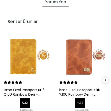
Yorum Yap
Benzer Ürünler
İsme Özel Pasaport Kılıfı -
İsme Özel Pasaport Kılıfı -
%100 Rainbow Deri -
%100 Rainbow Deri -
AK02003 - Hardal Sarısı
AK02003 - Tobacco
%32
%32
1.900 TL
1.900 TL