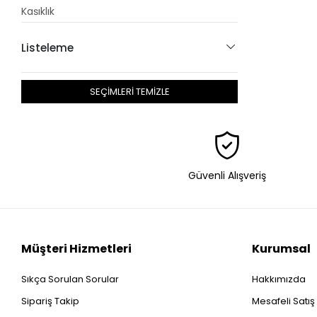
Kaşıklık
Kesme Tahtası
Listeleme
Kupa
Nihale
SEÇİMLERİ TEMİZLE
Peçetelik
Rende
Saklama Kabı
Servis Seti
Spatula
Güvenli Alışveriş
Sürahi
Tabak
Tencere
Müşteri Hizmetleri
Kurumsal
Tepsi
Termos
Sıkça Sorulan Sorular
Hakkımızda
Yağdanlık
Sipariş Takip
Mesafeli Satı