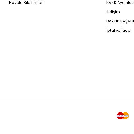
Çay - Kahve Demleme
Havale Bildirimleri
KVKK Aydınlatm
Çırpıcı
İletişim
Şişe Açacağı
BAYİLİK BAŞV
İptal ve İade