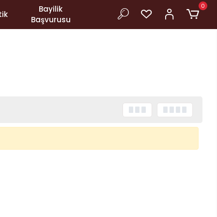
0
Bayilik
ik
Başvurusu