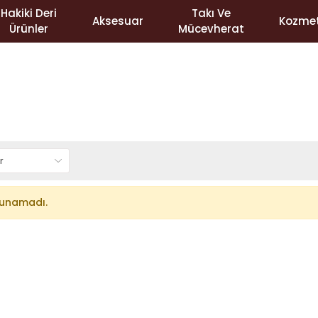
Hakiki Deri
Takı Ve
Aksesuar
Kozmet
Ürünler
Mücevherat
lunamadı.