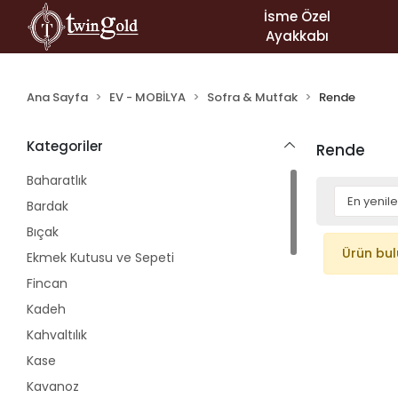
İsme Özel
Ayakkabı
Ana Sayfa
EV - MOBİLYA
Sofra & Mutfak
Rende
Kategoriler
Rende
Baharatlık
Bardak
Bıçak
Ürün bu
Ekmek Kutusu ve Sepeti
Fincan
Kadeh
Kahvaltılık
Kase
Kavanoz