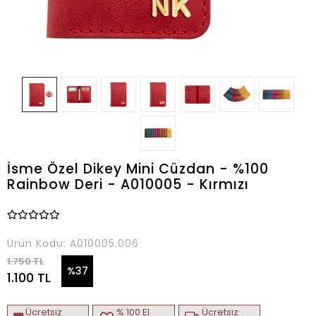
İsme Özel Dikey Mini Cüzdan - %100
Rainbow Deri - A010005 - Kırmızı
Ürün Kodu:
A010005.006
1.750 TL
%37
1.100 TL
Ücretsiz
% 100 El
Ücretsiz