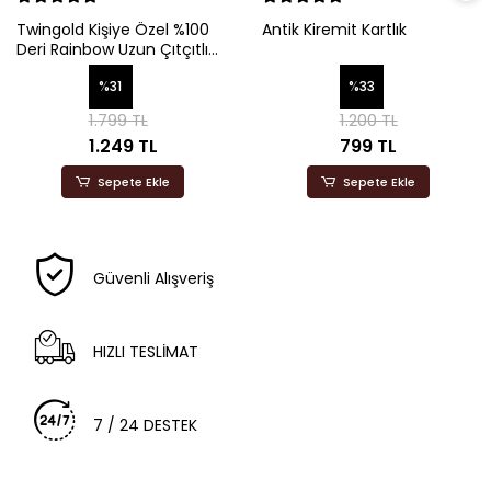
Twingold Kişiye Özel %100
Antik Kiremit Kartlık
Deri Rainbow Uzun Çıtçıtlı
Cüzdan
%31
%33
1.799 TL
1.200 TL
1.249 TL
799 TL
Sepete Ekle
Sepete Ekle
Güvenli Alışveriş
HIZLI TESLİMAT
7 / 24 DESTEK